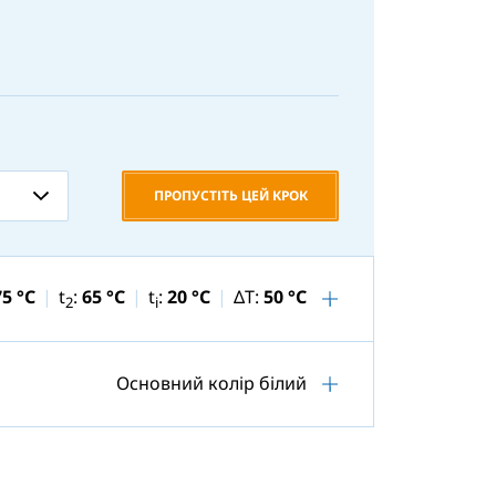
ПРОПУСТІТЬ ЦЕЙ КРОК
75 °C
t
:
65 °C
t
:
20 °C
ΔT:
50 °C
2
i
Основний колір білий