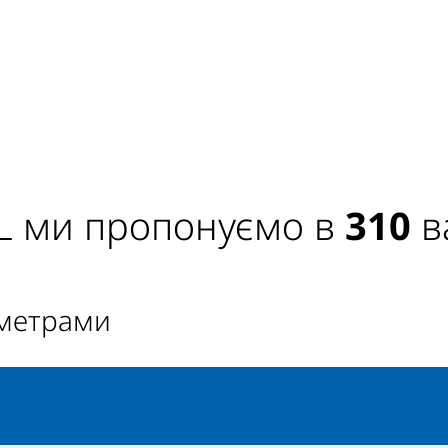
L ми пропонуємо в
310
в
аметрами