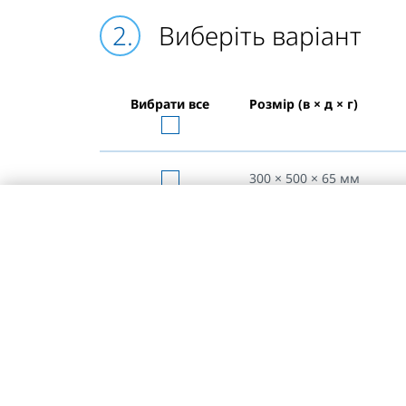
Виберіть варіант
Вибрати все
Розмір (в × д × г)
300 × 500 × 65
мм
300 × 600 × 65
мм
300 × 700 × 65
мм
300 × 800 × 65
мм
300 × 900 × 65
мм