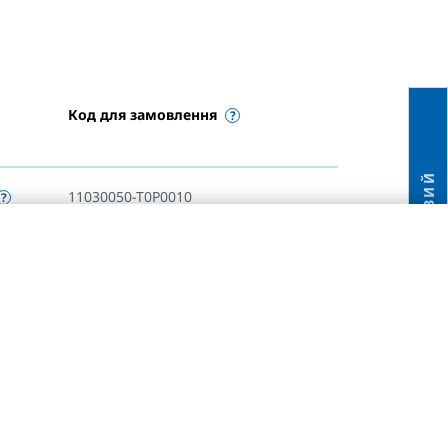
Код для замовлення
НОВИЙ
11030050-T0P0010
11030060-T0P0010
11030070-T0P0010
11030080-T0P0010
11030090-T0P0010