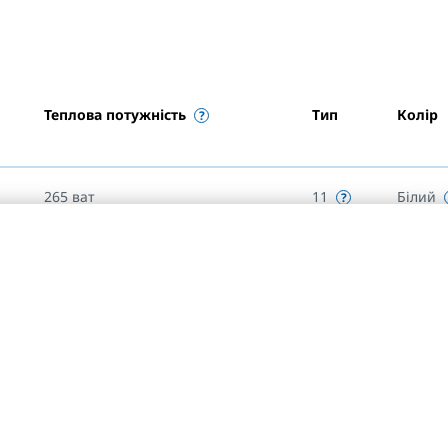
Теплова потужність
Тип
Колір
265
ват
11
Білий
318
ват
11
Білий
371
ват
11
Білий
424
ват
11
Білий
477
ват
11
Білий