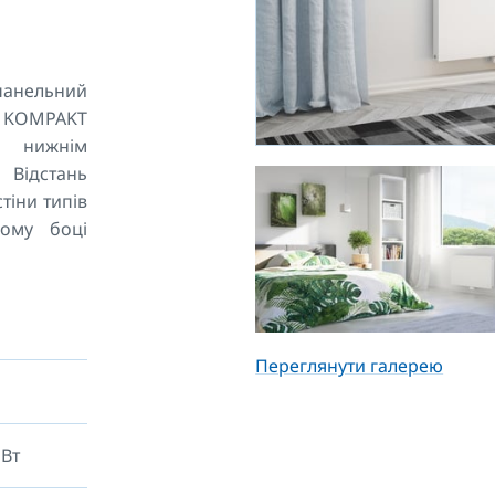
анельний
L KOMPAKT
м нижнім
Відстань
тіни типів
ному боці
приварені
ю 1800 мм
.
Переглянути галерею
 Вт