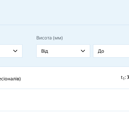
Висота (мм)
t
:
сіоналів)
1