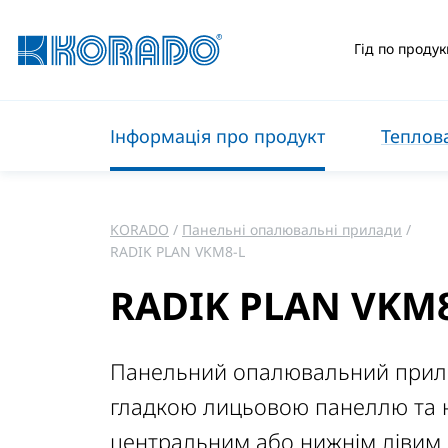
Гід по продук
Інформація про продукт
Теплова
KORADO
Панельні опалювальні прилади
RADIK PLAN VKM8-L
RADIK PLAN VKM8
Панельний опалювальний прил
гладкою лицьовою панеллю та 
центральним або нижнім лівим