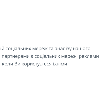
Код
ій соціальних мереж та аналізу нашого
 партнерами з соціальних мереж, реклами
адів KORADO.
Z-D029
, коли Ви користуєтеся їхніми
им прискорити покупку.