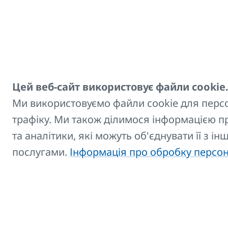
Аксесуари
Цей веб-сайт використовує файли cookie
Заголовок
Ми використовуємо файли cookie для персон
трафіку. Ми також ділимося інформацією 
Щітка для радіатора - R
та аналітики, які можуть об'єднувати її з і
послугами.
Інформація про обробку персо
Завантажте або збер
Тепер збережіть вибраний Вами ва