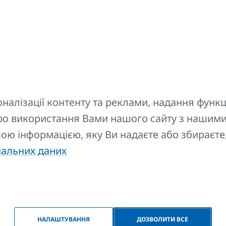
.
Опис
алізації контенту та реклами, надання функц
про використання Вами нашого сайту з нашими
ADIK
Призначена для чищення всіх опалювальних прил
ншою інформацією, яку Ви надаєте або збираєте
нальних даних
ежіть свій вибір
ріант, щоб Ви могли передати його продавцю і тим сам
НАЛАШТУВАННЯ
ДОЗВОЛИТИ ВСЕ