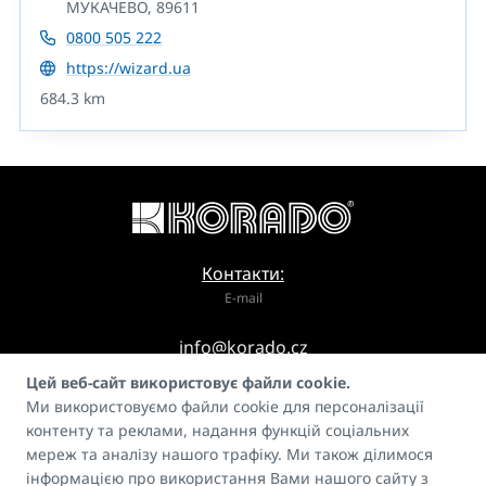
МУКАЧЕВО, 89611
0800 505 222
https://wizard.ua
684.3 km
Контакти:
E-mail
info@korado.cz
Цей веб-сайт використовує файли cookie.
Ми використовуємо файли cookie для персоналізації
контенту та реклами, надання функцій соціальних
мереж та аналізу нашого трафіку. Ми також ділимося
інформацією про використання Вами нашого сайту з