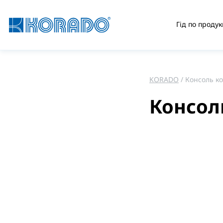
Гід по продук
KORADO
Консоль к
Консол