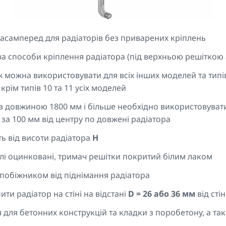
асамперед для радіаторів без приварених кріплень
ва способи кріплення радіатора (під верхньою решіткою 
ож можна використовувати для всіх інших моделей та тип
крім типів 10 та 11 усіх моделей
в довжиною 1800 мм і більше необхідно використовувати 
за 100 мм від центру по довжені радіатора
ть від висоти радіатора
H
алі оцинковані, тримач решітки покритий білим лаком
побіжником від піднімання радіатора
ити радіатор на стіні на відстані
D = 26 або 36 мм
від сті
 для бетонних конструкцій та кладки з поробетону, а та