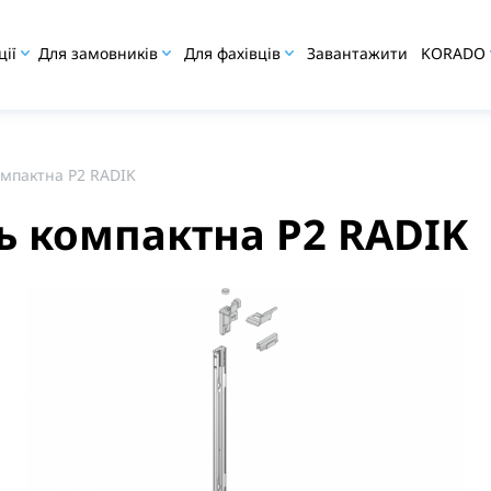
ції
Для замовників
Для фахівців
Завантажити
KORADO
омпактна P2 RADIK
ь компактна P2 RADIK