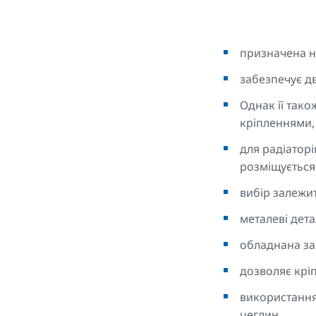
призначена н
забезпечує д
Однак її так
кріпленнями, 
для радіаторі
розміщується 
вибір залежи
металеві дет
обладнана за
дозволяє кріп
використання
цеглин