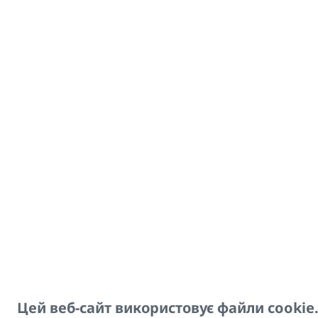
В комплект вхо
2 консолі, 8 шуруп
Примітка: При вико
стандарту VDI6036
Тип
Консоль компактн
Консоль компактн
Цей веб-сайт використовує файли cookie
Консоль компактн