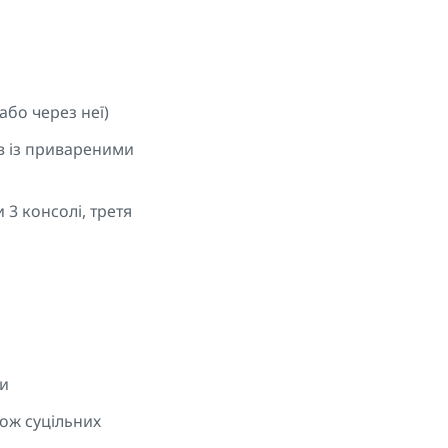
або через неї)
ів із привареними
3 консолі, третя
ни
кож суцільних