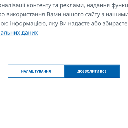
алізації контенту та реклами, надання функц
а P2 H = 600
600
419
94
Z-U53
про використання Вами нашого сайту з нашими
ншою інформацією, яку Ви надаєте або збираєте
а P2 H = 700
700
519
94
Z-U53
нальних даних
а P2 H = 900
900
719
94
Z-U53
НАЛАШТУВАННЯ
ДОЗВОЛИТИ ВСЕ
Гід
FAQ
Контакти