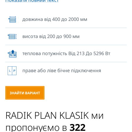
Показати повний текст
призначений для опалювальних систем з
примусовою або природною циркуляцією. На
зворотному боці приварені дві верхні та дві нижні
довжина від 400 до 2000 мм
кріпильні скоби. У приладів довжиною 1800 мм і
більше – шість приварених кріпильних скоб.
висота від 200 до 900 мм
теплова потужність Від 213 До 5296 Вт
праве або ліве бічне підключення
ЗНАЙТИ ВАРІАНТ
RADIK PLAN KLASIK ми
пропонуємо в
322