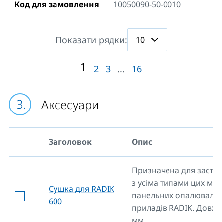
Код для замовлення
10050090-50-0010
Показати рядки:
1
2
3
...
16
Аксесуари
Заголовок
Опис
Призначена для засто
з усіма типами цих мо
Сушка для RADIK
панельних опалюваль
600
приладів RADIK. Довжи
мм.