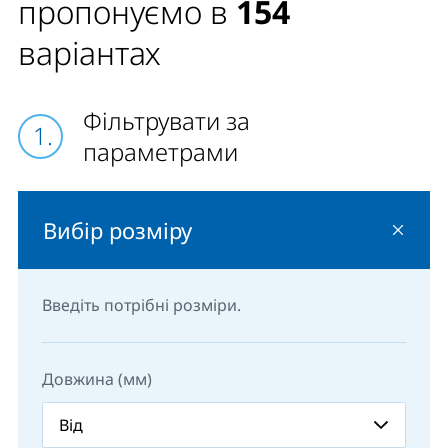
пропонуємо в
154
кронштейна, але для нижнього ряду кріпильних
скоб потрібно застосувати також кронштейн (не
варіантах
опори). У цьому випадку додаткові кронштейни
необхідно замовити, вони не включені в базову
комплектацію. Примітка: Опалювальні прилади
Фільтрувати за
RADIK CLEAN тип 10 та RADIK KLASIK тип 10 однакові.
параметрами
Вибір розміру
Введіть потрібні розміри.
Довжина (мм)