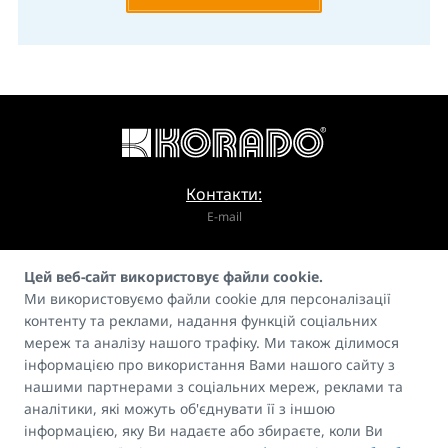
Контакти:
E-mail
info@korado.cz
Цей веб-сайт використовує файли cookie.
Ми використовуємо файли cookie для персоналізації
контенту та реклами, надання функцій соціальних
мереж та аналізу нашого трафіку. Ми також ділимося
інформацією про використання Вами нашого сайту з
нашими партнерами з соціальних мереж, реклами та
Гід
аналітики, які можуть об'єднувати її з іншою
FAQ
інформацією, яку Ви надаєте або збираєте, коли Ви