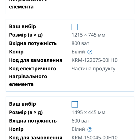
елемента
Ваш вибір
Розмір (в × д)
1215 × 745
мм
Вхідна потужність
800
ват
Колір
Білий
Код для замовлення
KRM-122075-00H10
Код електричного
Частина продукту
нагрівального
елемента
Ваш вибір
Розмір (в × д)
1495 × 445
мм
Вхідна потужність
600
ват
Колір
Білий
Код для замовлення
KRM-150045-00H10