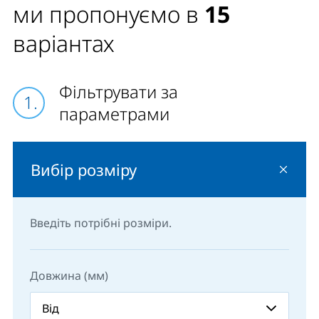
стандартно встановлюється у його лівому
ми пропонуємо в
15
вертикальному профілі.
варіантах
Електричні обігрівачі KORALUX RONDO MAX-ERH
можуть встановлюватись тільки у вертикальному
Фільтрувати за
положенні та не вимагають підключення до
системи опалення.
параметрами
Вибір розміру
Введіть потрібні розміри.
Довжина (мм)