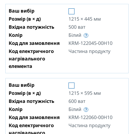
Ваш вибір
Розмір (в × д)
1215 × 445
мм
Вхідна потужність
500
ват
Колір
Білий
Код для замовлення
KRM-122045-00H10
Код електричного
Частина продукту
нагрівального
елемента
Ваш вибір
Розмір (в × д)
1215 × 595
мм
Вхідна потужність
600
ват
Колір
Білий
Код для замовлення
KRM-122060-00H10
Код електричного
Частина продукту
нагрівального