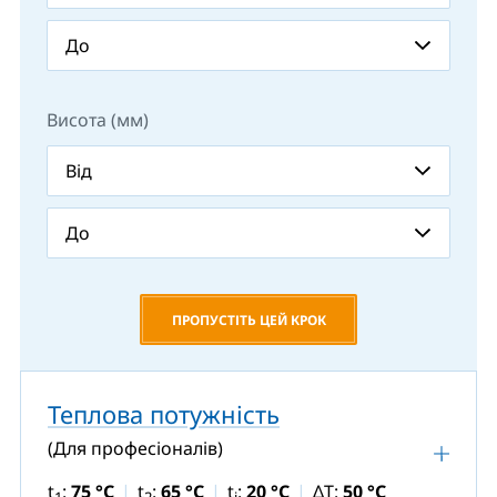
Висота (мм)
ПРОПУСТІТЬ ЦЕЙ КРОК
Теплова потужність
(Для професіоналів)
t
:
75 °C
t
:
65 °C
t
:
20 °C
ΔT:
50 °C