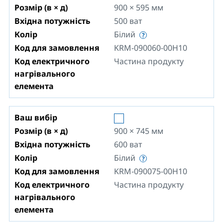
Розмір (в × д)
900 × 595
мм
Вхідна потужність
500
ват
Колір
Білий
Код для замовлення
KRM-090060-00H10
Код електричного
Частина продукту
нагрівального
елемента
Ваш вибір
Розмір (в × д)
900 × 745
мм
Вхідна потужність
600
ват
Колір
Білий
Код для замовлення
KRM-090075-00H10
Код електричного
Частина продукту
нагрівального
елемента