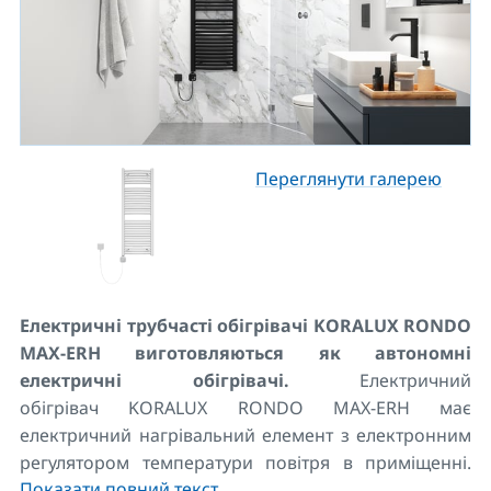
Переглянути галерею
Електричні трубчасті обігрівачі KORALUX RONDO
MAX-ERH виготовляються як автономні
електричні обігрівачі.
Електричний
обігрівач KORALUX RONDO MAX-ERH має
електричний нагрівальний елемент з електронним
регулятором температури повітря в приміщенні.
Показати повний текст
Стандартно поставляється в білому кольорі RAL