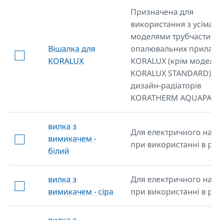
Призначена для
використання з усіма
моделями трубчастих
Вішалка для
опалювальних приладі
KORALUX
KORALUX (крім моделі
KORALUX STANDARD) т
дизайн-радіаторів
KORATHERM AQUAPANE
вилка з
Для електричного нагр
вимикачем -
при використанні в роз
білий
вилка з
Для електричного нагр
вимикачем - сіра
при використанні в роз