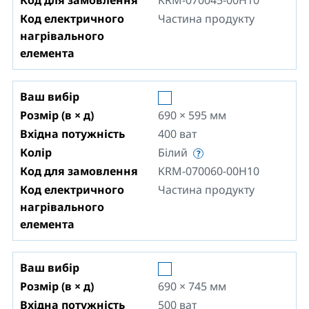
Код для замовлення
KRM-070045-00H10
Код електричного
Частина продукту
нагрівального
елемента
Ваш вибір
Розмір (в × д)
690 × 595
мм
Вхідна потужність
400
ват
Колір
Білий
Код для замовлення
KRM-070060-00H10
Код електричного
Частина продукту
нагрівального
елемента
Ваш вибір
Розмір (в × д)
690 × 745
мм
Вхідна потужність
500
ват