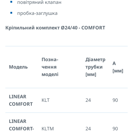
повітряний клапан
пробка-заглушка
Кріпильний комплект Ø24/40 - COMFORT
Позна-
Діаметр
A
Модель
чення
трубки
[мм]
[
моделі
[мм]
LINEAR
KLT
24
90
7
COMFORT
LINEAR
COMFORT-
KLTM
24
90
7