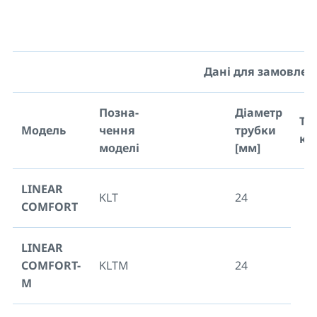
Дані для замовлен
Позна-
Діаметр
Ти
Модель
чення
трубки
ко
моделі
[мм]
LINEAR
KLT
24
COMFORT
LINEAR
COMFORT-
KLTM
24
M