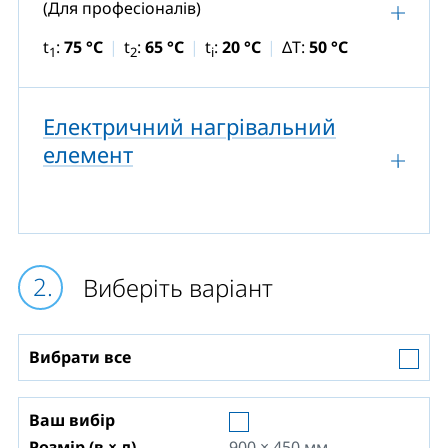
(Для професіоналів)
t
:
75 °C
t
:
65 °C
t
:
20 °C
ΔT:
50 °C
1
2
i
Електричний нагрівальний
елемент
Виберіть варіант
Вибрати все
Ваш вибір
Розмір (в × д)
900 × 450
мм