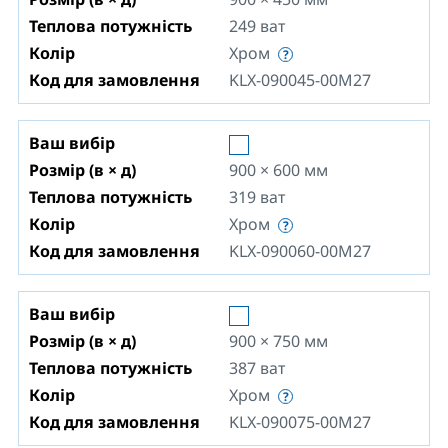
Теплова потужність
249
ват
Колір
Хром
Код для замовлення
KLX-090045-00M27
Ваш вибір
Розмір (в × д)
900 × 600
мм
Теплова потужність
319
ват
Колір
Хром
Код для замовлення
KLX-090060-00M27
Ваш вибір
Розмір (в × д)
900 × 750
мм
Теплова потужність
387
ват
Колір
Хром
Код для замовлення
KLX-090075-00M27