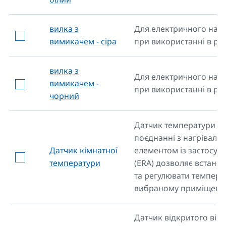
вилка з
Для електричного нагр
вимикачем - сіра
при використанні в роз
вилка з
Для електричного нагр
вимикачем -
при використанні в роз
чорний
Датчик температури у
поєднанні з нагріваль
Датчик кімнатної
елементом із застосун
температури
(ERA) дозволяє встано
та регулювати темпера
вибраному приміщенні
Датчик відкритого вікн