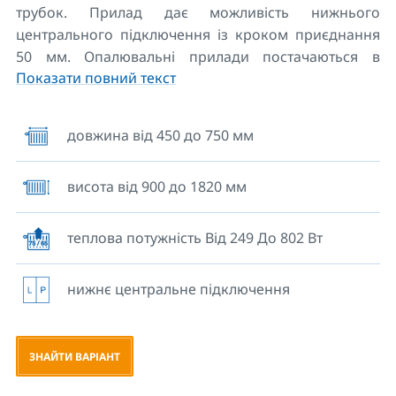
трубок. Прилад дає можливість нижнього
центрального підключення із кроком приєднання
50 мм. Опалювальні прилади постачаються в
Показати повний текст
комплекті з набором для кріплення до стіни,
включаючи повітровипускний клапан і заглушку.
довжина від 450 до 750 мм
KORALUX LINEAR EXCLUSIVE – M можна одночасно
використовувати для комбінованого опалення. Для
висота від 900 до 1820 мм
підключення опалювального приладу
використовується приєднувальна арматура HM
(pdf, 0,8 MB).
теплова потужність Від 249 До 802 Вт
Конструкція приладу дає можливість досушувати
рушники. В нашому асортименті вішалки та гачки,
нижнє центральне підключення
які розширюють практичне використання
трубчастих опалювальних приладів KORALUX.
ЗНАЙТИ ВАРІАНТ