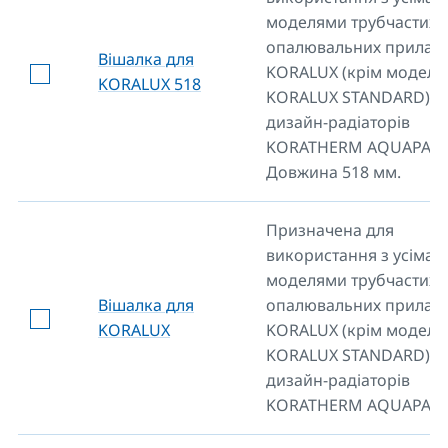
моделями трубчастих
опалювальних приладі
Вішалка для
KORALUX (крім моделі
KORALUX 518
KORALUX STANDARD) т
дизайн-радіаторів
KORATHERM AQUAPANE
Довжина 518 мм.
Призначена для
використання з усіма
моделями трубчастих
Вішалка для
опалювальних приладі
KORALUX
KORALUX (крім моделі
KORALUX STANDARD) т
дизайн-радіаторів
KORATHERM AQUAPANE