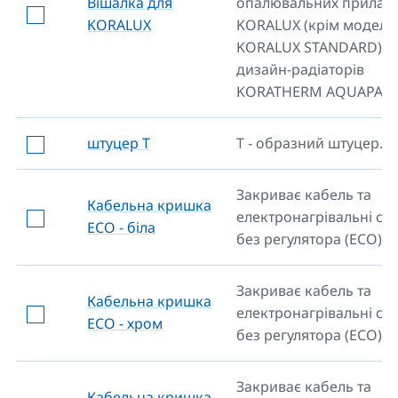
Вішалка для
опалювальних приладі
KORALUX
KORALUX (крім моделі
KORALUX STANDARD) т
дизайн-радіаторів
KORATHERM AQUAPANE
штуцер Т
Т - образний штуцер.
Закриває кабель та
Кабельна кришка
електронагрівальні ст
ECO - біла
без регулятора (ECO).
Закриває кабель та
Кабельна кришка
електронагрівальні ст
ECO - хром
без регулятора (ECO).
Закриває кабель та
Кабельна кришка