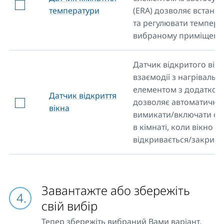
температури
(ERA) дозволяє встано
та регулювати темпера
вибраному приміщенні
Датчик відкритого вікн
взаємодії з нагрівальн
елементом з додатком 
Датчик відкриття
дозволяє автоматично
вікна
вимикати/включати о
в кімнаті, коли вікно
відкривається/закрива
Завантажте або збережіть
свій вибір
Тепер збережіть вибраний Вами варіант,