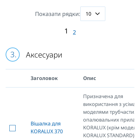
Показати рядки:
1
2
Аксесуари
Заголовок
Опис
Призначена для
використання з усіма
моделями трубчастих
опалювальних приладі
Вішалка для
KORALUX (крім моделі
KORALUX 370
KORALUX STANDARD) т