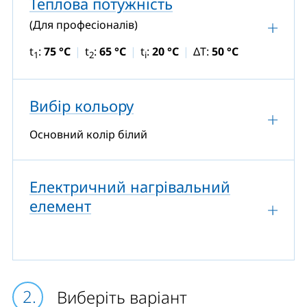
Теплова потужність
(Для професіоналів)
t
:
75 °C
t
:
65 °C
t
:
20 °C
ΔT:
50 °C
1
2
i
Вибір кольору
Основний колір білий
Електричний нагрівальний
елемент
Виберіть варіант