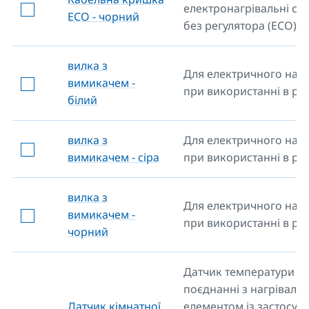
електронагрівальні ст
ECO - чорний
без регулятора (ECO).
вилка з
Для електричного нагр
вимикачем -
при використанні в роз
білий
вилка з
Для електричного нагр
вимикачем - сіра
при використанні в роз
вилка з
Для електричного нагр
вимикачем -
при використанні в роз
чорний
Датчик температури у
поєднанні з нагріваль
Датчик кімнатної
елементом із застосун