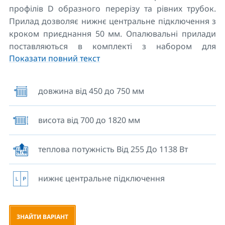
профілів D образного перерізу та рівних трубок.
Прилад дозволяє нижнє центральне підключення з
кроком приєднання 50 мм. Опалювальні прилади
поставляються в комплекті з набором для
Показати повний текст
кріплення до стіни, включаючи повітровипускний
клапан і заглушку.
довжина від 450 до 750 мм
KORALUX LINEAR CLASSIC - M можна одночасно
використовувати для комбінованого опалення.
висота від 700 до 1820 мм
Для підключення опалювального приладу
використовується приєднувальна арматура HM(pdf,
0,8 MB).
теплова потужність Від 255 До 1138 Вт
Конструкція приладу дає можливість досушувати
рушники. В нашому асортименті вішалки та гачки,
нижнє центральне підключення
які розширюють практичне використання
трубчастих опалювальних приладів KORALUX.
ЗНАЙТИ ВАРІАНТ