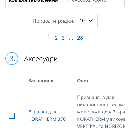
Код для замовлення
K10V060021-00-10
Показати рядки:
1
2
3
...
28
Аксесуари
Заголовок
Опис
Призначена для
використання з усіма
Вішалка для
моделями дизайн-раді
KORATHERM 370
KORATHERM у виконан
VERTIKAL та HORIZONTA