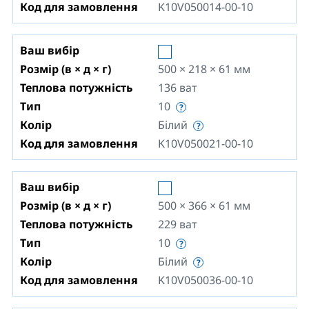
Код для замовлення
K10V050014-00-10
Ваш вибір
Розмір (в × д × г)
500 × 218 × 61
мм
Теплова потужність
136
ват
Тип
10
Колір
Білий
Код для замовлення
K10V050021-00-10
Ваш вибір
Розмір (в × д × г)
500 × 366 × 61
мм
Теплова потужність
229
ват
Тип
10
Колір
Білий
Код для замовлення
K10V050036-00-10