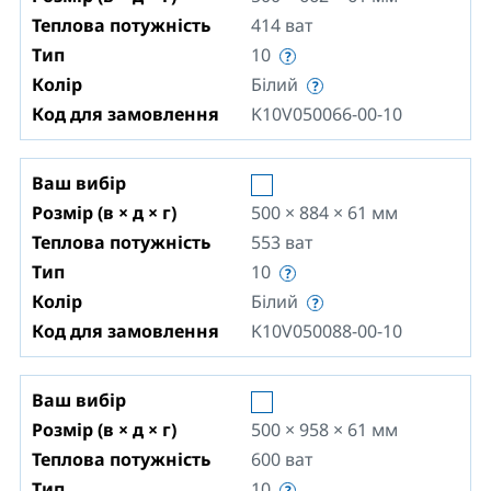
Теплова потужність
414
ват
Тип
10
Колір
Білий
Код для замовлення
K10V050066-00-10
Ваш вибір
Розмір (в × д × г)
500 × 884 × 61
мм
Теплова потужність
553
ват
Тип
10
Колір
Білий
Код для замовлення
K10V050088-00-10
Ваш вибір
Розмір (в × д × г)
500 × 958 × 61
мм
Теплова потужність
600
ват
Тип
10