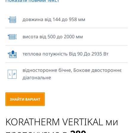
Показати повний текст
у двотрубних опалювальних системах з
примусовою циркуляцією теплоносія, опалювальні
профілі орієнтовані вертикально, підключення до
довжина від 144 до 958 мм
системи опалення – бічне зверху вниз. Модель
оснащена 4 бічними патрубками з внутрішній
висота від 500 до 2000 мм
різьбою G ½, повітровипускним клапаном і
пробкою-заглушкою з різьбою G ½. Всі типи
поставляються з бічними кришками. В нашому
теплова потужність Від 90 До 2935 Вт
асортименті вішалки та гачки, що розширюють
практичне використання приладів опалення
відносторонне бічне, Бокове двостороннє
КORATHERM.
діагональне
ЗНАЙТИ ВАРІАНТ
KORATHERM VERTIKAL ми