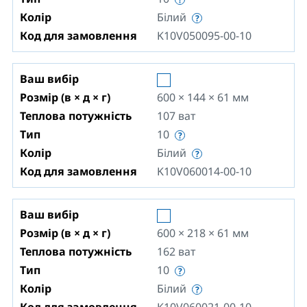
Колір
Білий
Код для замовлення
K10V050095-00-10
Ваш вибір
Розмір (в × д × г)
600 × 144 × 61
мм
Теплова потужність
107
ват
Тип
10
Колір
Білий
Код для замовлення
K10V060014-00-10
Ваш вибір
Розмір (в × д × г)
600 × 218 × 61
мм
Теплова потужність
162
ват
Тип
10
Колір
Білий