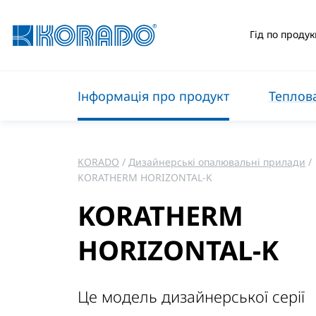
Гід по продук
Інформація про продукт
Теплова
KORADO
Дизайнерські опалювальні прилади
KORATHERM HORIZONTAL-K
KORATHERM
HORIZONTAL-K
Це модель дизайнерської серії