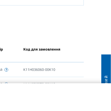
ір
Код для замовлення
ий
K11H036060-00K10
НОВИЙ
ий
K11H036070-00K10
ий
K11H036080-00K10