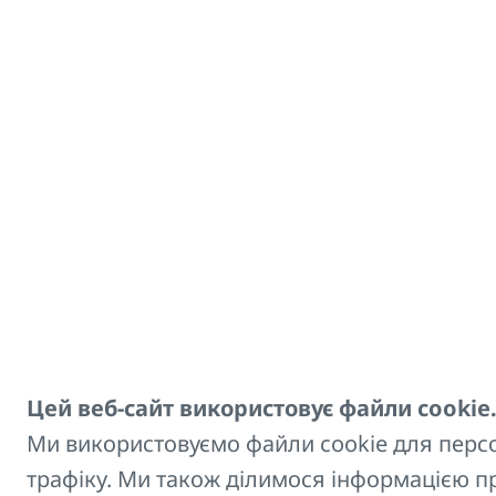
Аксесуари
Заголовок
Опис
Вішалка для
Приз
KORATHERM 370
VERT
Цей веб-сайт використовує файли cookie
Вішалка для
Приз
Ми використовуємо файли cookie для персон
KORATHERM 518
VERT
трафіку. Ми також ділимося інформацією 