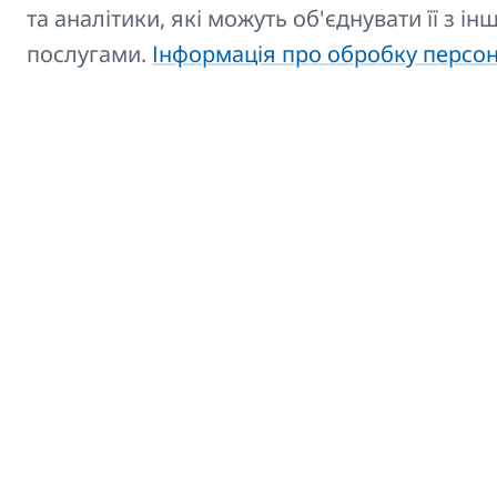
та аналітики, які можуть об'єднувати її з і
Гачок для
Приз
послугами.
Інформація про обробку персо
KORATHERM
викон
Завантажте або збер
Тепер збережіть вибраний Вами ва
Перелік продавців Ви знайдете на