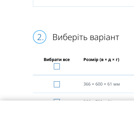
Виберіть варіант
Вибрати все
Розмір (в × д × г)
366 × 600 × 61
мм
366 × 700 × 61
мм
366 × 800 × 61
мм