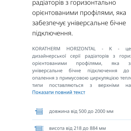
радіаторів з горизонтально
орієнтованими профілями, яка
забезпечує універсальне бічне
підключення.
KORATHERM HORIZONTAL - K - це
дизайнерської серії радіаторів з гори
орієнтованими профілями, яка за
універсальне бічне підключення до
опалення з примусовою циркуляцією тепло
типи поставляються з верхніми на
Показати повний текст
решітками. Для настінного монтажу д
частини корпусу приварено чотири кріп
корпусів довжиною 1800 мм і більше 
довжина від 500 до 2000 мм
шість кріплень. Типи 20, 21 та 22 з ма
висотою до 588 мм можуть бути закр
висота від 218 до 884 мм
підлозі за допомогою кронштейнів-підс