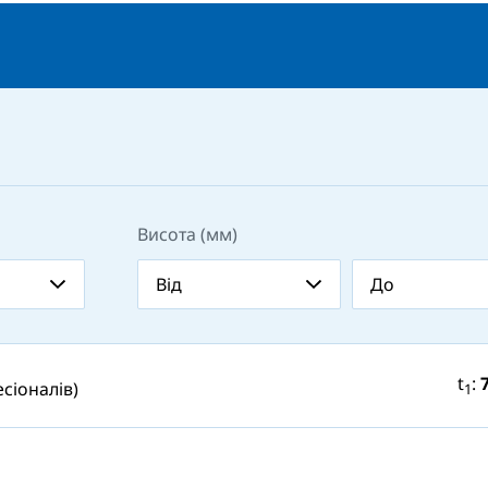
Висота (мм)
t
:
сіоналів)
1