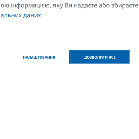
ншою інформацією, яку Ви надаєте або збираєте
начений для використання з усіма моделями дизайн-рад
нальних даних
анні VERTIKAL і HORIZONTAL.
НАЛАШТУВАННЯ
ДОЗВОЛИТИ ВСЕ
ежіть свій вибір
ріант, щоб Ви могли передати його продавцю і тим сам
 наступному кроці.