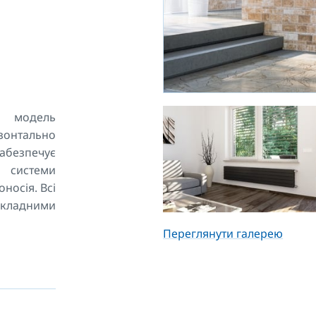
 модель
зонтально
безпечує
 системи
носія. Всі
кладними
о задньої
Переглянути галерею
лення, до
приварено
ксимальною
іплені на
тавок. Ці