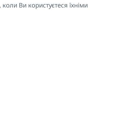
, коли Ви користуєтеся їхніми
іаторів KORATHERM у
Z-D038
им прискорити покупку.