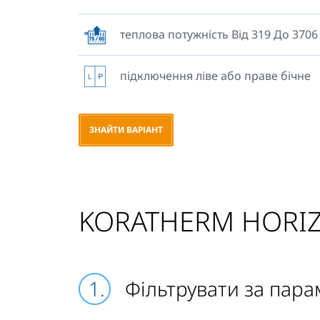
радіатори можна замовити без пр
кріплень, що призначені для встановлення
теплова потужність Від 319 До 3706
Кріплення корпусів не входять до к
постачання.
підключення ліве або праве бічне
ЗНАЙТИ ВАРІАНТ
KORATHERM HORIZ
Фільтрувати за пар