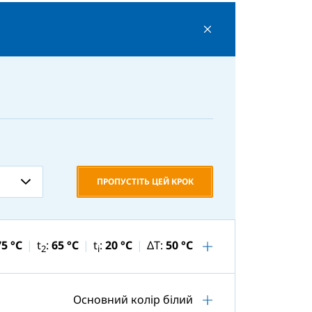
ПРОПУСТІТЬ ЦЕЙ КРОК
75 °C
t
:
65 °C
t
:
20 °C
ΔT:
50 °C
2
i
Основний колір білий