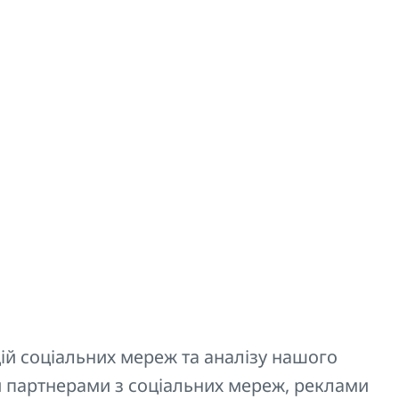
Код
аторів KORATHERM у виконанні
Z-D035
аторів KORATHERM у виконанні
ій соціальних мереж та аналізу нашого
Z-D036
 партнерами з соціальних мереж, реклами