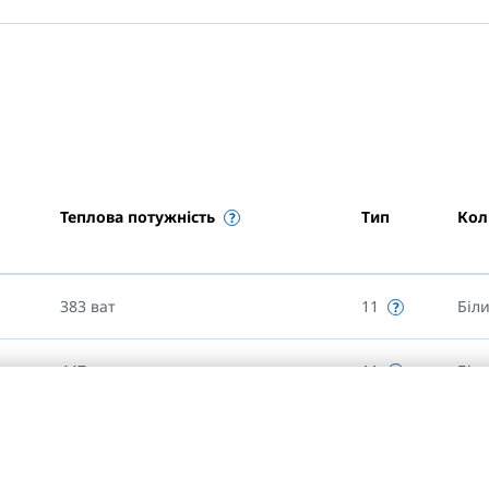
Теплова потужність
Тип
Кол
383
ват
11
Біл
447
ват
11
Біл
510
ват
11
Біл