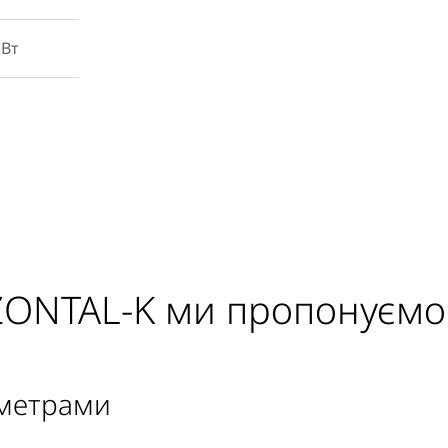
иварених
 на стіну.
 Вт
омплекту
ONTAL-K ми пропонуємо
аметрами