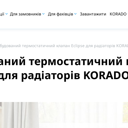
ції
Для замовників
Для фахівців
Завантажити
KORADO
будований термостатичний клапан Eclipse для радіаторів KOR
аний термостатичний 
 для радіаторів KORAD