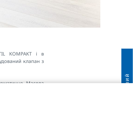
TIL KOMPAKT і в
удований клапан з
НОВИЙ
томатично. Масова
у можна встановити
відне значення на
апана, забезпечує
я, що відповідає
репаду тиску.