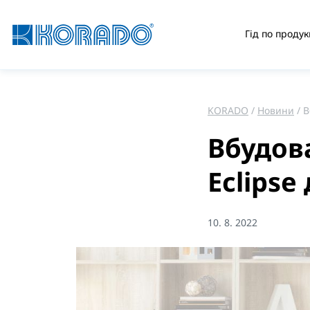
Гід по продук
KORADO
Новини
В
Вбудов
Eclipse
10. 8. 2022