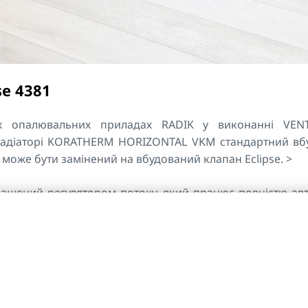
se 4381
их опалювальних приладах RADIK у виконанні VEN
адіаторі KORATHERM HORIZONTAL VKM стандартний вб
може бути замінений на вбудований клапан Eclipse. >
снащений регулятором потоку, який працює повністю ав
 встановлена від 10 до 150 кг/год. Необхідну витрат
 термостатичному клапані Eclipse, встановивши відпо
матичний обмежувач витрати, вбудований у корпус кл
мальної витрати відповідно до заданого значенн
ості радіатора. Клапан регулює витрати незалежно від пе