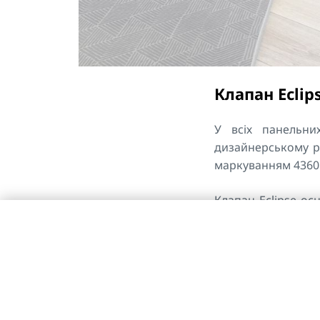
Клапан Eclip
У всіх панельн
дизайнерському р
маркуванням 4360 
Клапан Eclipse о
витрата може бути
безпосередньо на
його шкалі. Авто
обмеження макси
необхідної потужн