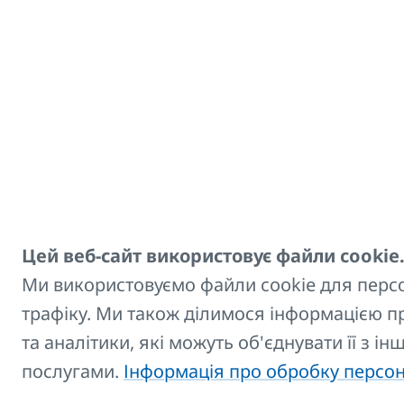
Докладну інформа
Вбудований клапа
частину під позна
Інструкції щодо п
При проектуванн
розрахунковим ш
максимально можл
повинен ґрунтува
призначені радіа
Цей веб-сайт використовує файли cookie
опалювальних при
Ми використовуємо файли cookie для персон
трафіку. Ми також ділимося інформацією 
та аналітики, які можуть об'єднувати її з і
послугами.
Інформація про обробку персо
Клапан Eclipse
(724.54 KB)