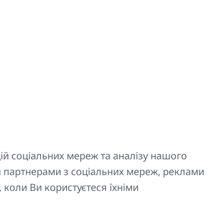
тнерів як запасну
хідно перевірити
а через радіатор
рочний розрахунок
і опалення, в яку
 клапана для всіх
ій соціальних мереж та аналізу нашого
 партнерами з соціальних мереж, реклами
, коли Ви користуєтеся їхніми