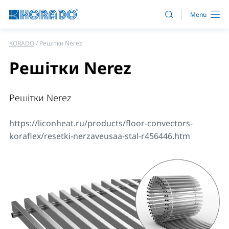
KORADO
Решітки Nerez
Решітки Nerez
Решітки Nerez
https://liconheat.ru/products/floor-convectors-
koraflex/resetki-nerzaveusaa-stal-r456446.htm