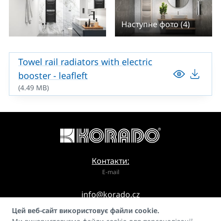
Наступне фото (4)
Towel rail radiators with electric
booster - leafleft
(4.49 MB)
Контакти:
E-mail
info@korado.cz
Цей веб-сайт використовує файли cookie.